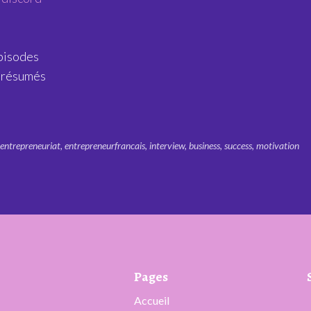
épisodes
 résumés
entrepreneuriat
,
entrepreneurfrancais
,
interview
,
business
,
success
,
motivation
Pages
Accueil