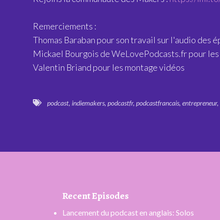
Remerciements :
Thomas Baraban pour son travail sur l'audio des 
Mickael Bourgois de WeLovePodcasts.fr pour les
Valentin Briand pour les montage vidéos
podcast
,
indiemakers
,
podcastfr
,
podcastfrancais
,
entrepreneur
,
Recent Episodes
Lancement du podcast en anglais: Solos