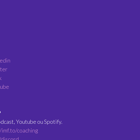
kedin
tter
k
tube
️
dcast, Youtube ou Spotify.
//imf.to/coaching
o/discord