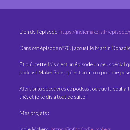
Lien de l'épisode:
https://indiemakers.fr/episode/
Dans cet épisode n°78, j’accueille Martin Donadi
Et oui, cette fois c'est un épisode un peu spécial 
podcast Maker Side, qui est au micro pour me pose
Alors si tu découvres ce podcast ou que tu souhait
thé, et je te dis à tout de suite !
Mes projets :
Indie Makers :
https://imf.to/indie_makers