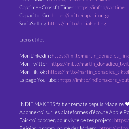
Captime - Crossfit Timer :
https://imf.to/captime
Capacitor Go :
https://imf.to/capacitor_go
SociaSelling:
https://imf.to/socialselling
Liens utiles :
Mon Linkedin :
https://imf.to/martin_donadieu_lin
Mon Twitter :
https://imf.to/martin_donadieu_twi
Mon TikTok :
https://imf.to/martin_donadieu_tikto
La page YouTube :
https://imf.to/indiemakers_you
INDIE MAKERS fait en remote depuis Madeire ❤
Abonne-toi sur les plateformes d’écoute Apple Po
Fais-toi coacher, pour vivre de tes projets :
https:
Rejoins la communauté des Makers :
https://imf.t